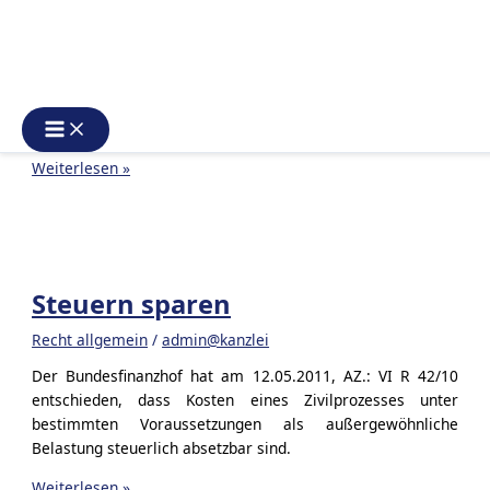
Virus #anwalthilft Jeden Tag neue Meldungen zum
Coronavirus und selten sind es gute Meldungen. In der
Touristikbranche gibt es schon Kurzarbeit. Viele
Arbeitnehmer die in Corona Krisengebieten unterwegs
waren, werden in Quarantäne geschickt. Immer mehr
Veranstaltungen fallen aus, Schulen […]
Corona
Weiterlesen »
–
finanzielle
Folgen
–
Entschädigung
Steuern sparen
Recht allgemein
/
admin@kanzlei
Der Bundesfinanzhof hat am 12.05.2011, AZ.: VI R 42/10
entschieden, dass Kosten eines Zivilprozesses unter
bestimmten Voraussetzungen als außergewöhnliche
Belastung steuerlich absetzbar sind.
Steuern
Weiterlesen »