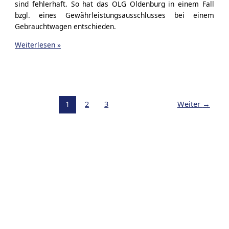
sind fehlerhaft. So hat das OLG Oldenburg in einem Fall
bzgl. eines Gewährleistungsausschlusses bei einem
Gebrauchtwagen entschieden.
Vertragsformulare
Weiterlesen »
aus
dem
Internet
1
2
3
Weiter
→