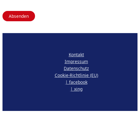
Please
leave
this
field
empty.
Kontakt
Impressum
Datenschutz
Cookie-Richtlinie (EU)
| facebook
| xing