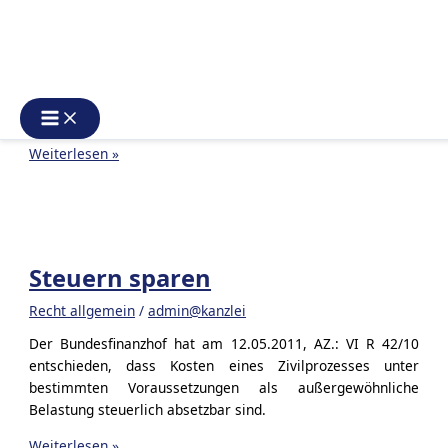
medizinische Fortschritt gibt uns heute eine längere
Lebenserwartung. Vor diesem Hintergrund sollte sich jeder
auf eine mögliche Hilfe- und Pflegebedürftigkeit im Alter,
auf Grund eines Unfalls oder durch eine unerwartet
schwere Krankheit vorbereiten. Das Vorhandensein von
Vorsorgeverfügungen kann im Ernstfall […]
Vorsorgeverfügungen
Weiterlesen »
–
ein
Thema
für
Alt
Steuern sparen
und
Jung
Recht allgemein
/
admin@kanzlei
Der Bundesfinanzhof hat am 12.05.2011, AZ.: VI R 42/10
entschieden, dass Kosten eines Zivilprozesses unter
bestimmten Voraussetzungen als außergewöhnliche
Belastung steuerlich absetzbar sind.
Steuern
Weiterlesen »